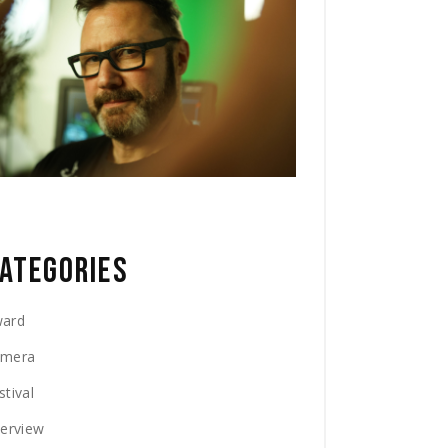
ATEGORIES
ard
amera
stival
terview