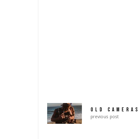
aperiam, eaque ipsa quae ab illo inventore
explicabo. Nemo enim ipsam voluptatem qu
quia consequuntur magni dolores eos qui
TAGS:
documentary
drama
vi
OLD CAMERA
previous post