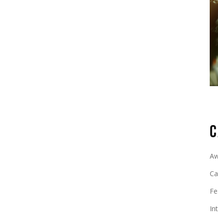
etur adipisicing elit, sed do eiusmod tempor
 aliqua. Ut enim ad minim veniam, quis”
dipisicing elit, sed do eiusmod tempor incididunt ut
d minim veniam, quis nostrud exercitation ullamco
 duis aute irure dolor.
C
Aw
C
Fe
In