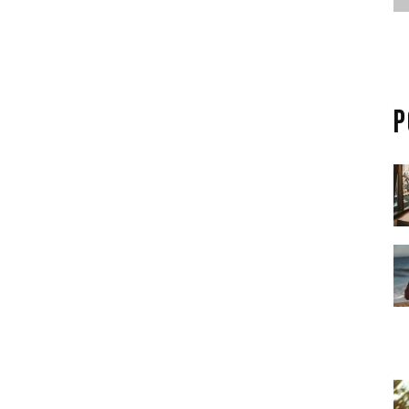
deography
by
jackhackel_zuca75
dipisicing elit, sed do eiusmod tempor incididunt ut
P
d minim veniam, quis nostrud exercitation ullamco
equat. Duis aute irure dolor in reprehenderit in
t nulla pariatur.
ident, sunt in culpa qui officia deserunt mollit anim id
nis iste natus error sit voluptatem accusantium
, eaque ipsa quae ab illo inventore veritatis et quasi
cabo. Nemo enim ipsam voluptatem quia voluptas sit
consequuntur magni dolores eos qui ratione voluptatem
, qui dolorem ipsum quia dolor sit amet, consectetur,