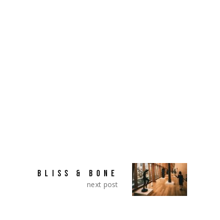
 veritatis et quasi architecto beatae vitae dicta sunt
ia voluptas sit aspernatur aut odit aut fugit, sed
 ratione voluptatem sequi.
SHARE:
deo
S
BLISS & BONE
next post