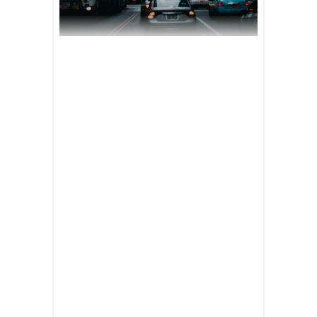
March 18, 2020
Videography
by
jackhackel_zuca75
Lorem ipsum dolor sit amet,
consectetur adipisicing elit, sed do
eiusmod tempor incididunt ut labore et
dolore magna aliqua. Ut enim ad
minim veniam, quis nostrud
exercitation ullamco laboris nisi ut
aliquip ex ea commodo consequat.
Duis aute irure dolor in reprehenderit in
voluptate velit esse cillum dolore eu
fugiat nulla pariatur. Lorem ipsum
dolor sit amet, consectetur adipisicing