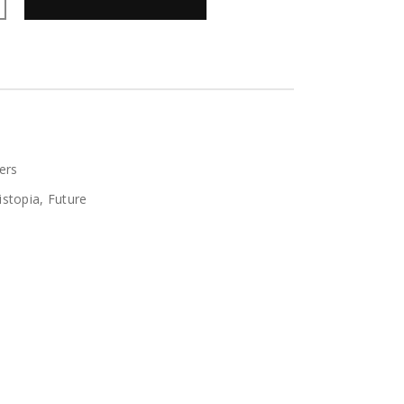
ers
istopia
,
Future