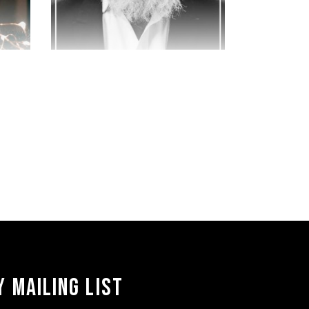
$
35.00
 MAILING LIST