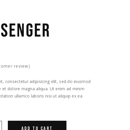
SSENGER
tomer review)
, consectetur adipisicing elit, sed do eiusmod
re et dolore magna aliqua. Ut enim ad minim
tation ullamco laboris nisi ut aliquip ex ea
ADD TO CART