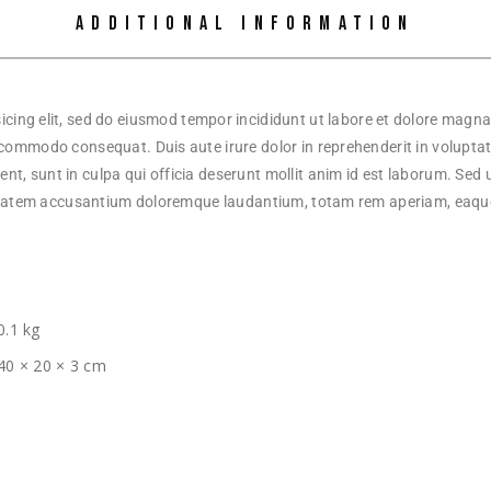
ADDITIONAL INFORMATION
icing elit, sed do eiusmod tempor incididunt ut labore et dolore magn
a commodo consequat. Duis aute irure dolor in reprehenderit in voluptate 
t, sunt in culpa qui officia deserunt mollit anim id est laborum. Sed u
tatem accusantium doloremque laudantium, totam rem aperiam, eaque
0.1 kg
40 × 20 × 3 cm