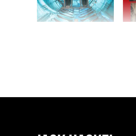
$
28.00
$
3