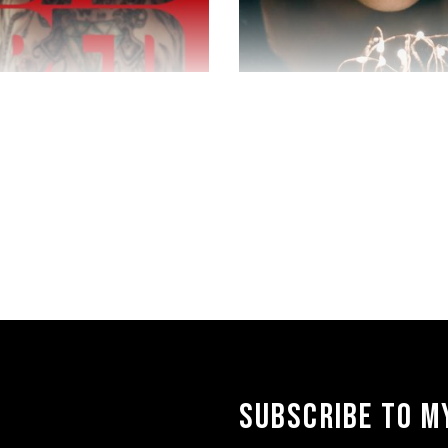
5.00
$
13.00
$
10.00
SUBSCRIBE TO MY