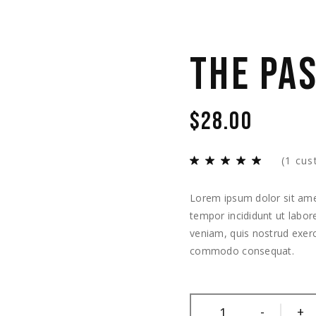
THE PA
$
28.00
(
1
cus
Lorem ipsum dolor sit amet
tempor incididunt ut labo
veniam, quis nostrud exerci
commodo consequat.
-
+